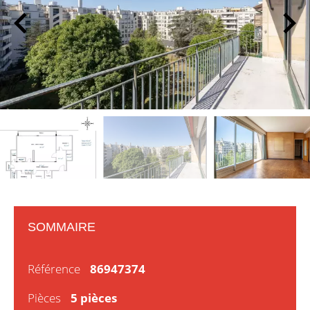
SOMMAIRE
Référence
86947374
Pièces
5 pièces